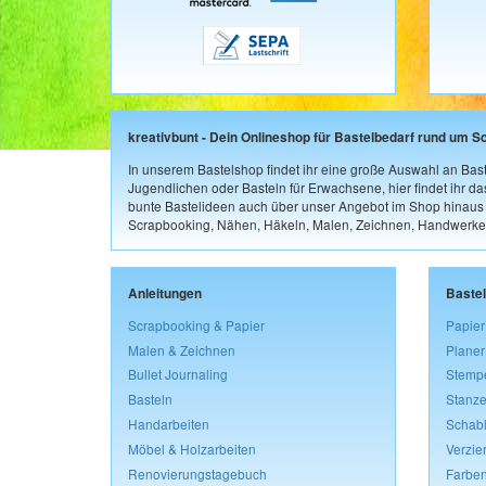
kreativbunt - Dein Onlineshop für Bastelbedarf rund um S
In unserem Bastelshop findet ihr eine große Auswahl an Bast
Jugendlichen oder Basteln für Erwachsene, hier findet ihr d
bunte Bastelideen auch über unser Angebot im Shop hinaus a
Scrapbooking, Nähen, Häkeln, Malen, Zeichnen, Handwerke
Anleitungen
Baste
Scrapbooking & Papier
Papier
Malen & Zeichnen
Planer
Bullet Journaling
Stemp
Basteln
Stanze
Handarbeiten
Schab
Möbel & Holzarbeiten
Verzie
Renovierungstagebuch
Farben