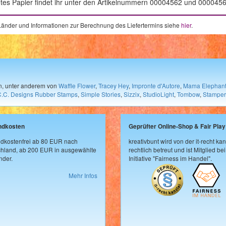
etes Papier findet ihr unter den Artikelnummern 00004562 und 0000456
e Länder und Informationen zur Berechnung des Liefertermins siehe
hier
.
en, unter anderem von
Waffle Flower
,
Tracey Hey
,
Impronte d'Autore
,
Mama Elephan
C.C. Designs Rubber Stamps
,
Simple Stories
,
Sizzix
,
StudioLight
,
Tombow
,
Stamper
ndkosten
Geprüfter Online-Shop & Fair Play
dkostenfrei ab 80 EUR nach
kreativbunt wird von der it-recht kan
hland, ab 200 EUR in ausgewählte
rechtlich betreut und ist Mitglied bei
der.
Initiative "Fairness im Handel".
Mehr Infos