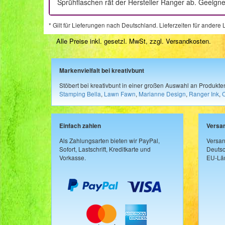
Sprühflaschen rät der Hersteller Ranger ab. Geeign
* Gilt für Lieferungen nach Deutschland. Lieferzeiten für ander
Alle Preise inkl. gesetzl. MwSt, zzgl.
Versandkosten
.
Markenvielfalt bei kreativbunt
Stöbert bei kreativbunt in einer großen Auswahl an Produkt
Stamping Bella
,
Lawn Fawn
,
Marianne Design
,
Ranger Ink
,
Einfach zahlen
Versa
Als Zahlungsarten bieten wir PayPal,
Versan
Sofort, Lastschrift, Kreditkarte und
Deutsc
Vorkasse.
EU-Län