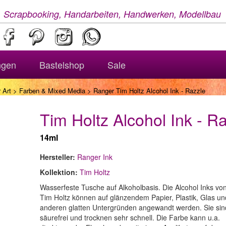
, Scrapbooking, Handarbeiten, Handwerken, Modellbau
ngen
Bastelshop
Sale
 Art
>
Farben & Mixed Media
> Ranger Tim Holtz Alcohol Ink - Razzle
Tim Holtz Alcohol Ink - R
14ml
Hersteller:
Ranger Ink
Kollektion:
Tim Holtz
Wasserfeste Tusche auf Alkoholbasis. Die Alcohol Inks vo
Tim Holtz können auf glänzendem Papier, Plastik, Glas un
anderen glatten Untergründen angewandt werden. Sie sin
säurefrei und trocknen sehr schnell. Die Farbe kann u.a.