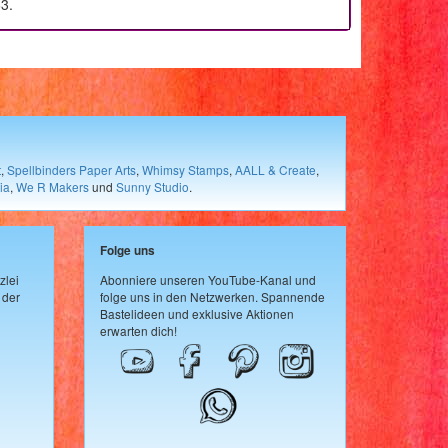
3.
t
,
Spellbinders Paper Arts
,
Whimsy Stamps
,
AALL & Create
,
ia
,
We R Makers
und
Sunny Studio
.
Folge uns
zlei
Abonniere unseren YouTube-Kanal und
 der
folge uns in den Netzwerken. Spannende
Bastelideen und exklusive Aktionen
erwarten dich!