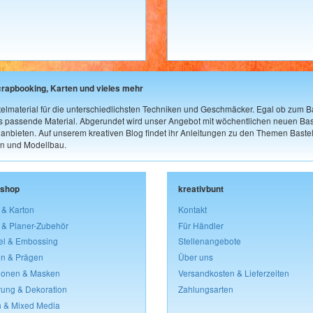
crapbooking, Karten und vieles mehr
elmaterial für die unterschiedlichsten Techniken und Geschmäcker. Egal ob zum Ba
as passende Material. Abgerundet wird unser Angebot mit wöchentlichen neuen Bast
nbieten. Auf unserem kreativen Blog findet ihr Anleitungen zu den Themen Bastel
n und Modellbau.
lshop
kreativbunt
 & Karton
Kontakt
 & Planer-Zubehör
Für Händler
el & Embossing
Stellenangebote
n & Prägen
Über uns
lonen & Masken
Versandkosten & Lieferzeiten
rung & Dekoration
Zahlungsarten
 & Mixed Media