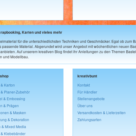
crapbooking, Karten und vieles mehr
elmaterial für die unterschiedlichsten Techniken und Geschmäcker. Egal ob zum Ba
as passende Material. Abgerundet wird unser Angebot mit wöchentlichen neuen Bast
nbieten. Auf unserem kreativen Blog findet ihr Anleitungen zu den Themen Bastel
n und Modellbau.
lshop
kreativbunt
 & Karton
Kontakt
 & Planer-Zubehör
Für Händler
el & Embossing
Stellenangebote
n & Prägen
Über uns
lonen & Masken
Versandkosten & Lieferzeiten
rung & Dekoration
Zahlungsarten
 & Mixed Media
 & Klebebänder