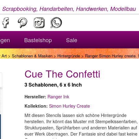
, Scrapbooking, Handarbeiten, Handwerken, Modellbau
ngen
Bastelshop
Sale
 Art
>
Schablonen & Masken
>
Hintergründe
> Ranger Simon Hurley create. S
Cue The Confetti
3 Schablonen, 6 x 6 Inch
Hersteller:
Ranger Ink
Kollektion:
Simon Hurley Create
Mit diesen Stencils lassen sich schöne Hintergründe
herstellen. Ihr könnt das Muster mit Stempelkissenfarben,
Strukturpasten, Sprühfarben und anderen Materialien auf
euer Werk übertragen. Der Fantasie sind dabei fast keine