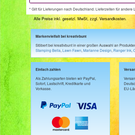
* Gilt für Lieferungen nach Deutschland. Lieferzeiten für ander
Alle Preise inkl. gesetzl. MwSt, zzgl.
Versandkosten
.
Markenvielfalt bei kreativbunt
Stöbert bei kreativbunt in einer großen Auswahl an Produkt
Stamping Bella
,
Lawn Fawn
,
Marianne Design
,
Ranger Ink
,
Einfach zahlen
Versa
Als Zahlungsarten bieten wir PayPal,
Versan
Sofort, Lastschrift, Kreditkarte und
Deutsc
Vorkasse.
EU-Län