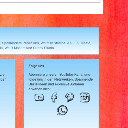
t
,
Spellbinders Paper Arts
,
Whimsy Stamps
,
AALL & Create
,
ia
,
We R Makers
und
Sunny Studio
.
Folge uns
zlei
Abonniere unseren YouTube-Kanal und
 der
folge uns in den Netzwerken. Spannende
Bastelideen und exklusive Aktionen
erwarten dich!