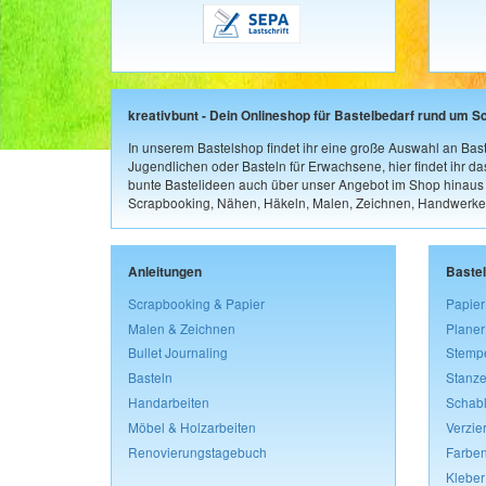
kreativbunt - Dein Onlineshop für Bastelbedarf rund um S
In unserem Bastelshop findet ihr eine große Auswahl an Bast
Jugendlichen oder Basteln für Erwachsene, hier findet ihr d
bunte Bastelideen auch über unser Angebot im Shop hinaus a
Scrapbooking, Nähen, Häkeln, Malen, Zeichnen, Handwerke
Anleitungen
Baste
Scrapbooking & Papier
Papier
Malen & Zeichnen
Planer
Bullet Journaling
Stemp
Basteln
Stanze
Handarbeiten
Schab
Möbel & Holzarbeiten
Verzie
Renovierungstagebuch
Farben
Kleber