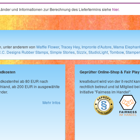
e Länder und Informationen zur Berechnung des Liefertermins siehe
hier
.
en, unter anderem von
Waffle Flower
,
Tracey Hey
,
Impronte d'Autore
,
Mama Elephan
C.C. Designs Rubber Stamps
,
Simple Stories
,
Sizzix
,
StudioLight
,
Tombow
,
Stamper
ndkosten
Geprüfter Online-Shop & Fair Play
dkostenfrei ab 80 EUR nach
kreativbunt wird von der it-recht kan
hland, ab 200 EUR in ausgewählte
rechtlich betreut und ist Mitglied bei
der.
Initiative "Fairness im Handel".
Mehr Infos