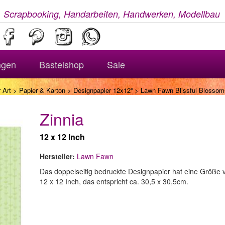
, Scrapbooking, Handarbeiten, Handwerken, Modellbau
ngen
Bastelshop
Sale
 Art
>
Papier & Karton
>
Designpapier 12x12''
> Lawn Fawn Blissful Blossoms
Zinnia
12 x 12 Inch
Hersteller:
Lawn Fawn
Das doppelseitig bedruckte Designpapier hat eine Größe 
12 x 12 Inch, das entspricht ca. 30,5 x 30,5cm.