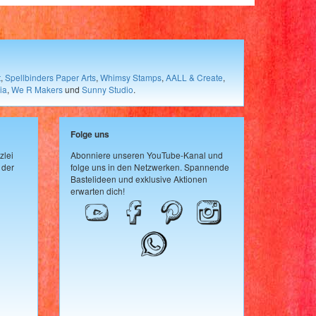
t
,
Spellbinders Paper Arts
,
Whimsy Stamps
,
AALL & Create
,
ia
,
We R Makers
und
Sunny Studio
.
Folge uns
zlei
Abonniere unseren YouTube-Kanal und
 der
folge uns in den Netzwerken. Spannende
Bastelideen und exklusive Aktionen
erwarten dich!