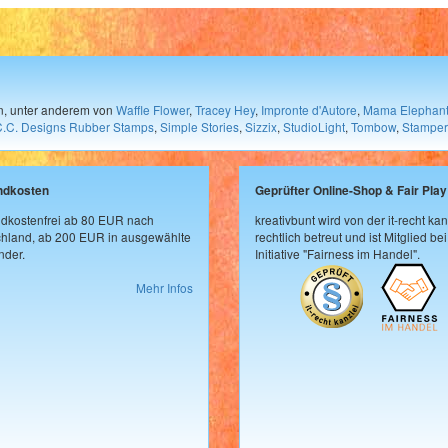
en, unter anderem von
Waffle Flower
,
Tracey Hey
,
Impronte d'Autore
,
Mama Elephan
C.C. Designs Rubber Stamps
,
Simple Stories
,
Sizzix
,
StudioLight
,
Tombow
,
Stamper
ndkosten
Geprüfter Online-Shop & Fair Play
dkostenfrei ab 80 EUR nach
kreativbunt wird von der it-recht kan
hland, ab 200 EUR in ausgewählte
rechtlich betreut und ist Mitglied bei
der.
Initiative "Fairness im Handel".
Mehr Infos