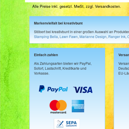
Alle Preise inkl. gesetzl. MwSt, zzgl.
Versandkosten
.
Markenvielfalt bei kreativbunt
Stöbert bei kreativbunt in einer großen Auswahl an Produkt
Stamping Bella
,
Lawn Fawn
,
Marianne Design
,
Ranger Ink
,
Einfach zahlen
Versa
Als Zahlungsarten bieten wir PayPal,
Versan
Sofort, Lastschrift, Kreditkarte und
Deutsc
Vorkasse.
EU-Län