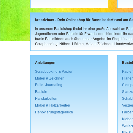
kreativbunt - Dein Onlineshop für Bastelbedarf rund um S
In unserem Bastelshop findet ihr eine große Auswahl an Bast
Jugendlichen oder Basteln für Erwachsene, hier findet ihr d
bunte Bastelideen auch über unser Angebot im Shop hinaus a
Scrapbooking, Nähen, Häkeln, Malen, Zeichnen, Handwerke
Anleitungen
Baste
Scrapbooking & Papier
Papier
Malen & Zeichnen
Planer
Bullet Journaling
Stemp
Basteln
Stanze
Handarbeiten
Schab
Möbel & Holzarbeiten
Verzie
Renovierungstagebuch
Farben
Kleber
Werkz
Kits &