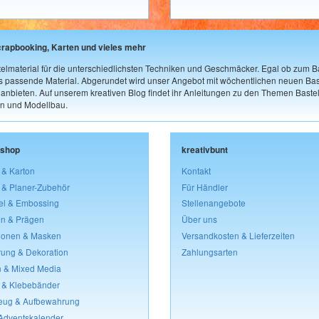
crapbooking, Karten und vieles mehr
elmaterial für die unterschiedlichsten Techniken und Geschmäcker. Egal ob zum Ba
as passende Material. Abgerundet wird unser Angebot mit wöchentlichen neuen Bast
nbieten. Auf unserem kreativen Blog findet ihr Anleitungen zu den Themen Bastel
n und Modellbau.
lshop
kreativbunt
 & Karton
Kontakt
 & Planer-Zubehör
Für Händler
el & Embossing
Stellenangebote
n & Prägen
Über uns
lonen & Masken
Versandkosten & Lieferzeiten
rung & Dekoration
Zahlungsarten
 & Mixed Media
 & Klebebänder
eug & Aufbewahrung
 Adventskalender