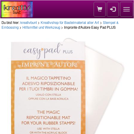
Nav
Du bist hier:
kreativbunt
>
Kreativshop für Bastelmaterial aller Art
>
Stempel &
Embossing
>
Hilfsmittel und Werkzeug
> Impronte d'Autore Easy Pad PLUS