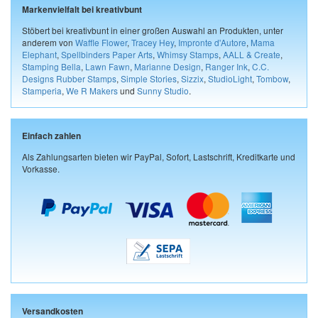
Markenvielfalt bei kreativbunt
Stöbert bei kreativbunt in einer großen Auswahl an Produkten, unter
anderem von
Waffle Flower
,
Tracey Hey
,
Impronte d'Autore
,
Mama
Elephant
,
Spellbinders Paper Arts
,
Whimsy Stamps
,
AALL & Create
,
Stamping Bella
,
Lawn Fawn
,
Marianne Design
,
Ranger Ink
,
C.C.
Designs Rubber Stamps
,
Simple Stories
,
Sizzix
,
StudioLight
,
Tombow
,
Stamperia
,
We R Makers
und
Sunny Studio
.
Einfach zahlen
Als Zahlungsarten bieten wir PayPal, Sofort, Lastschrift, Kreditkarte und
Vorkasse.
Versandkosten