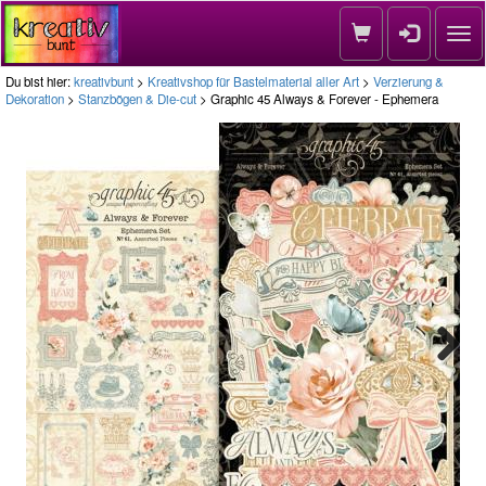
Nav
Du bist hier:
kreativbunt
>
Kreativshop für Bastelmaterial aller Art
>
Verzierung &
Dekoration
>
Stanzbögen & Die-cut
> Graphic 45 Always & Forever - Ephemera
Next