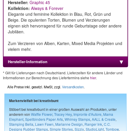
Hersteller:
Graphic 45
Kollektion:
Always & Forever
Elegante und feminine Kollektion in Blau, Rot, Grün und
Beige. Die opulenten Torten, Blumen und Verzierungen
eignen sich hervorragend für runde Geburtstage oder andere
Jubiläen.
Zum Verzieren von Alben, Karten, Mixed Media Projekten und
vielem mehr.
Hersteller-Information
* Gilt für Lieferungen nach Deutschland. Lieferzeiten für andere Länder und
Informationen zur Berechnung des Liefertermins siehe
hier
.
Alle Preise inkl. gesetzl. MwSt, zzgl.
Versandkosten
.
Markenvielfalt bei kreativbunt
Stöbert bei kreativbunt in einer großen Auswahl an Produkten, unter
anderem von
Waffle Flower
,
Tracey Hey
,
Impronte d'Autore
,
Mama
Elephant
,
Spellbinders Paper Arts
,
Whimsy Stamps
,
AALL & Create
,
Stamping Bella
,
Lawn Fawn
,
Marianne Design
,
Ranger Ink
,
C.C.
Designs Rubber Stamps
,
Simple Stories
,
Sizzix
,
StudioLight
,
Tombow
,