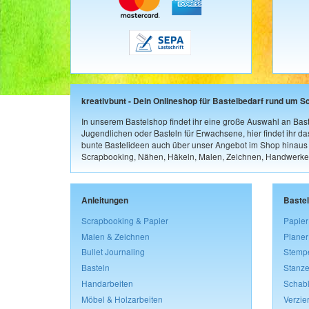
kreativbunt - Dein Onlineshop für Bastelbedarf rund um S
In unserem Bastelshop findet ihr eine große Auswahl an Bast
Jugendlichen oder Basteln für Erwachsene, hier findet ihr d
bunte Bastelideen auch über unser Angebot im Shop hinaus a
Scrapbooking, Nähen, Häkeln, Malen, Zeichnen, Handwerke
Anleitungen
Baste
Scrapbooking & Papier
Papier
Malen & Zeichnen
Planer
Bullet Journaling
Stemp
Basteln
Stanze
Handarbeiten
Schab
Möbel & Holzarbeiten
Verzie