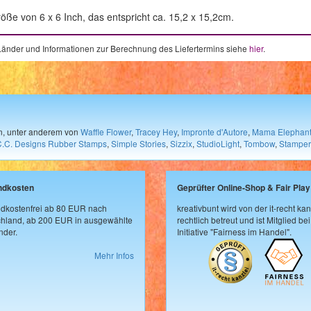
öße von 6 x 6 Inch, das entspricht ca. 15,2 x 15,2cm.
e Länder und Informationen zur Berechnung des Liefertermins siehe
hier
.
en, unter anderem von
Waffle Flower
,
Tracey Hey
,
Impronte d'Autore
,
Mama Elephan
C.C. Designs Rubber Stamps
,
Simple Stories
,
Sizzix
,
StudioLight
,
Tombow
,
Stamper
ndkosten
Geprüfter Online-Shop & Fair Play
dkostenfrei ab 80 EUR nach
kreativbunt wird von der it-recht kan
hland, ab 200 EUR in ausgewählte
rechtlich betreut und ist Mitglied bei
der.
Initiative "Fairness im Handel".
Mehr Infos