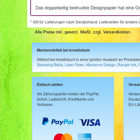
Das doppelseitig bedruckte Designpapier hat eine Gr
* Gilt für Lieferungen nach Deutschland. Lieferzeiten für ander
Alle Preise inkl. gesetzl. MwSt, zzgl.
Versandkosten
.
Markenvielfalt bei kreativbunt
Stöbert bei kreativbunt in einer großen Auswahl an Produkt
Stamping Bella
,
Lawn Fawn
,
Marianne Design
,
Ranger Ink
,
Einfach zahlen
Versa
Als Zahlungsarten bieten wir PayPal,
Versan
Sofort, Lastschrift, Kreditkarte und
Deutsc
Vorkasse.
EU-Län