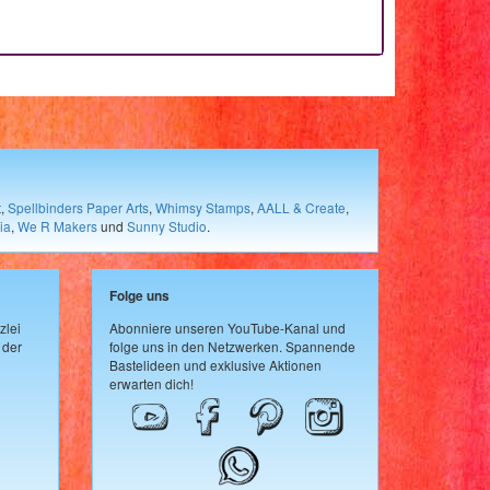
t
,
Spellbinders Paper Arts
,
Whimsy Stamps
,
AALL & Create
,
ia
,
We R Makers
und
Sunny Studio
.
Folge uns
zlei
Abonniere unseren YouTube-Kanal und
 der
folge uns in den Netzwerken. Spannende
Bastelideen und exklusive Aktionen
erwarten dich!