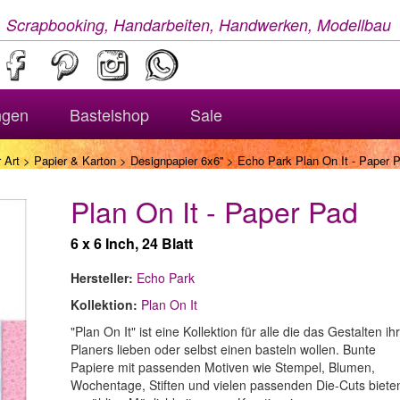
, Scrapbooking, Handarbeiten, Handwerken, Modellbau
ngen
Bastelshop
Sale
 Art
>
Papier & Karton
>
Designpapier 6x6''
> Echo Park Plan On It - Paper 
Plan On It - Paper Pad
6 x 6 Inch, 24 Blatt
Hersteller:
Echo Park
Kollektion:
Plan On It
"Plan On It" ist eine Kollektion für alle die das Gestalten ih
Planers lieben oder selbst einen basteln wollen. Bunte
Papiere mit passenden Motiven wie Stempel, Blumen,
Wochentage, Stiften und vielen passenden Die-Cuts biete