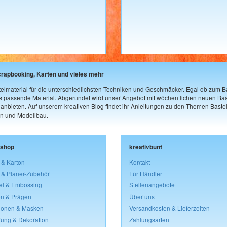
crapbooking, Karten und vieles mehr
elmaterial für die unterschiedlichsten Techniken und Geschmäcker. Egal ob zum Ba
as passende Material. Abgerundet wird unser Angebot mit wöchentlichen neuen Bast
nbieten. Auf unserem kreativen Blog findet ihr Anleitungen zu den Themen Bastel
n und Modellbau.
lshop
kreativbunt
 & Karton
Kontakt
 & Planer-Zubehör
Für Händler
el & Embossing
Stellenangebote
n & Prägen
Über uns
lonen & Masken
Versandkosten & Lieferzeiten
rung & Dekoration
Zahlungsarten