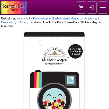
Nav
Du bist hier:
kreativbunt
>
Kreativshop für Bastelmaterial aller Art
>
Verzierung &
Dekoration
>
Sticker
> Doodlebug Fun At The Park Shaker-Pops Sticker - Magical
Memories