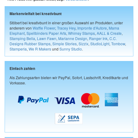
Markenvielfalt bei kreativbunt
Stöbert bei kreativbunt in einer großen Auswahl an Produkten, unter
anderem von
Waffle Flower
,
Tracey Hey
,
Impronte d'Autore
,
Mama
Elephant
,
Spellbinders Paper Arts
,
Whimsy Stamps
,
AALL & Create
,
Stamping Bella
,
Lawn Fawn
,
Marianne Design
,
Ranger Ink
,
C.C.
Designs Rubber Stamps
,
Simple Stories
,
Sizzix
,
StudioLight
,
Tombow
,
Stamperia
,
We R Makers
und
Sunny Studio
.
Einfach zahlen
Als Zahlungsarten bieten wir PayPal, Sofort, Lastschrift, Kreditkarte und
Vorkasse.