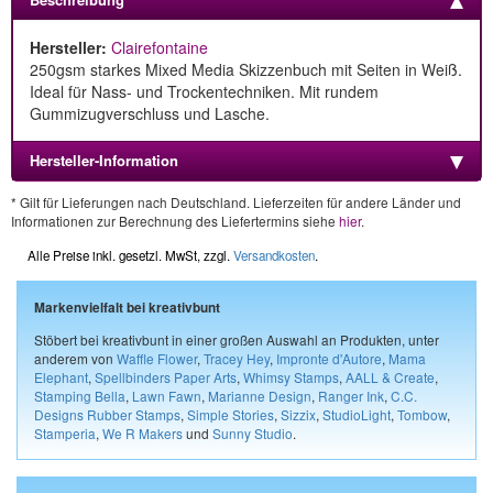
Hersteller:
Clairefontaine
250gsm starkes Mixed Media Skizzenbuch mit Seiten in Weiß.
Ideal für Nass- und Trockentechniken. Mit rundem
Gummizugverschluss und Lasche.
Hersteller-Information
* Gilt für Lieferungen nach Deutschland. Lieferzeiten für andere Länder und
Informationen zur Berechnung des Liefertermins siehe
hier
.
Alle Preise inkl. gesetzl. MwSt, zzgl.
Versandkosten
.
Markenvielfalt bei kreativbunt
Stöbert bei kreativbunt in einer großen Auswahl an Produkten, unter
anderem von
Waffle Flower
,
Tracey Hey
,
Impronte d'Autore
,
Mama
Elephant
,
Spellbinders Paper Arts
,
Whimsy Stamps
,
AALL & Create
,
Stamping Bella
,
Lawn Fawn
,
Marianne Design
,
Ranger Ink
,
C.C.
Designs Rubber Stamps
,
Simple Stories
,
Sizzix
,
StudioLight
,
Tombow
,
Stamperia
,
We R Makers
und
Sunny Studio
.