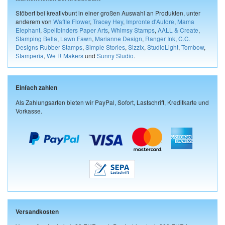
Stöbert bei kreativbunt in einer großen Auswahl an Produkten, unter
anderem von
Waffle Flower
,
Tracey Hey
,
Impronte d'Autore
,
Mama
Elephant
,
Spellbinders Paper Arts
,
Whimsy Stamps
,
AALL & Create
,
Stamping Bella
,
Lawn Fawn
,
Marianne Design
,
Ranger Ink
,
C.C.
Designs Rubber Stamps
,
Simple Stories
,
Sizzix
,
StudioLight
,
Tombow
,
Stamperia
,
We R Makers
und
Sunny Studio
.
Einfach zahlen
Als Zahlungsarten bieten wir PayPal, Sofort, Lastschrift, Kreditkarte und
Vorkasse.
Versandkosten