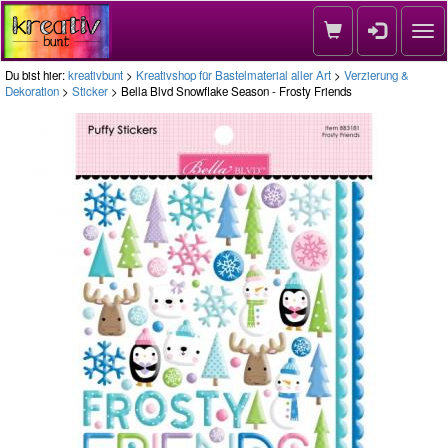
Nav
Du bist hier:
kreativbunt
>
Kreativshop für Bastelmaterial aller Art
>
Verzierung &
Dekoration
>
Sticker
> Bella Blvd Snowflake Season - Frosty Friends