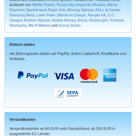
anderem von
Waffle Flower
,
Tracey Hey
,
Impronte d'Autore
,
Mama
Elephant
,
Spellbinders Paper Arts
,
Whimsy Stamps
,
AALL & Create
,
Stamping Bella
,
Lawn Fawn
,
Marianne Design
,
Ranger Ink
,
C.C.
Designs Rubber Stamps
,
Simple Stories
,
Sizzix
,
StudioLight
,
Tombow
,
Stamperia
,
We R Makers
und
Sunny Studio
.
Einfach zahlen
Als Zahlungsarten bieten wir PayPal, Sofort, Lastschrift, Kreditkarte und
Vorkasse.
Versandkosten
Versandkostenfrei ab 80 EUR nach Deutschland, ab 200 EUR in
ausgewählte EU-Länder.