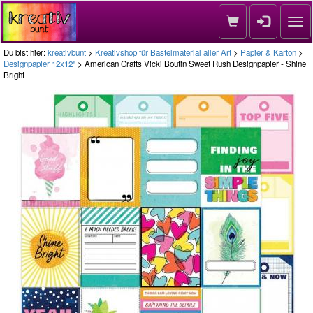
Nav
Du bist hier:
kreativbunt
>
Kreativshop für Bastelmaterial aller Art
>
Papier & Karton
>
Designpapier 12x12''
> American Crafts Vicki Boutin Sweet Rush Designpapier - Shine
Bright