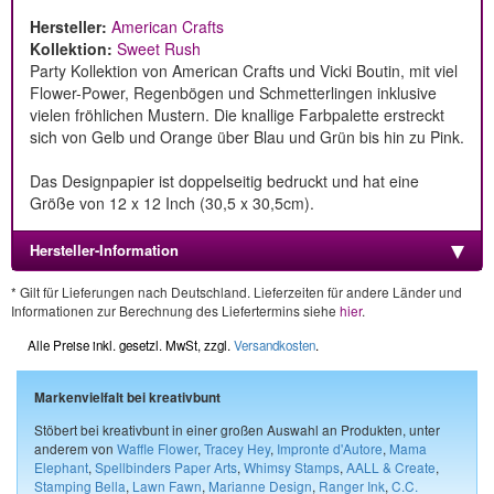
Hersteller:
American Crafts
Kollektion:
Sweet Rush
Party Kollektion von American Crafts und Vicki Boutin, mit viel
Flower-Power, Regenbögen und Schmetterlingen inklusive
vielen fröhlichen Mustern. Die knallige Farbpalette erstreckt
sich von Gelb und Orange über Blau und Grün bis hin zu Pink.
Das Designpapier ist doppelseitig bedruckt und hat eine
Größe von 12 x 12 Inch (30,5 x 30,5cm).
Hersteller-Information
* Gilt für Lieferungen nach Deutschland. Lieferzeiten für andere Länder und
Informationen zur Berechnung des Liefertermins siehe
hier
.
Alle Preise inkl. gesetzl. MwSt, zzgl.
Versandkosten
.
Markenvielfalt bei kreativbunt
Stöbert bei kreativbunt in einer großen Auswahl an Produkten, unter
anderem von
Waffle Flower
,
Tracey Hey
,
Impronte d'Autore
,
Mama
Elephant
,
Spellbinders Paper Arts
,
Whimsy Stamps
,
AALL & Create
,
Stamping Bella
,
Lawn Fawn
,
Marianne Design
,
Ranger Ink
,
C.C.