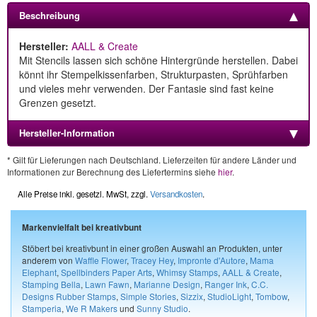
Beschreibung
Hersteller:
AALL & Create
Mit Stencils lassen sich schöne Hintergründe herstellen. Dabei
könnt ihr Stempelkissenfarben, Strukturpasten, Sprühfarben
und vieles mehr verwenden. Der Fantasie sind fast keine
Grenzen gesetzt.
Hersteller-Information
* Gilt für Lieferungen nach Deutschland. Lieferzeiten für andere Länder und
Informationen zur Berechnung des Liefertermins siehe
hier
.
Alle Preise inkl. gesetzl. MwSt, zzgl.
Versandkosten
.
Markenvielfalt bei kreativbunt
Stöbert bei kreativbunt in einer großen Auswahl an Produkten, unter
anderem von
Waffle Flower
,
Tracey Hey
,
Impronte d'Autore
,
Mama
Elephant
,
Spellbinders Paper Arts
,
Whimsy Stamps
,
AALL & Create
,
Stamping Bella
,
Lawn Fawn
,
Marianne Design
,
Ranger Ink
,
C.C.
Designs Rubber Stamps
,
Simple Stories
,
Sizzix
,
StudioLight
,
Tombow
,
Stamperia
,
We R Makers
und
Sunny Studio
.