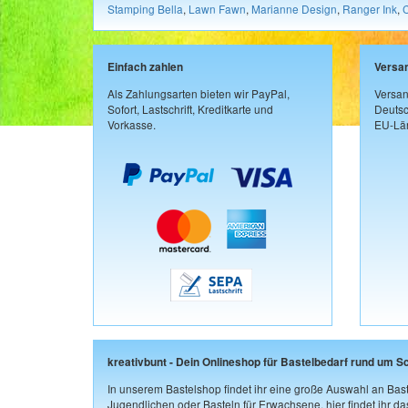
Stamping Bella
,
Lawn Fawn
,
Marianne Design
,
Ranger Ink
,
Einfach zahlen
Versa
Als Zahlungsarten bieten wir PayPal,
Versan
Sofort, Lastschrift, Kreditkarte und
Deutsc
Vorkasse.
EU-Län
kreativbunt - Dein Onlineshop für Bastelbedarf rund um S
In unserem Bastelshop findet ihr eine große Auswahl an Bast
Jugendlichen oder Basteln für Erwachsene, hier findet ihr d