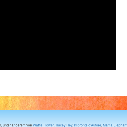
en, unter anderem von
Waffle Flower
,
Tracey Hey
,
Impronte d'Autore
,
Mama Elephan