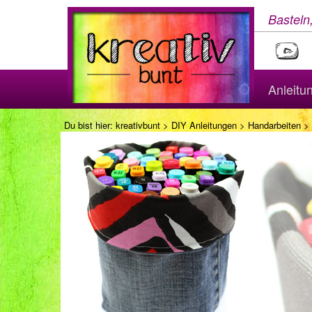
Basteln
Anleitu
Du bist hier:
kreativbunt
>
DIY Anleitungen
>
Handarbeiten
>