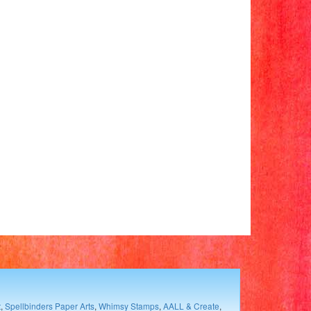
t
,
Spellbinders Paper Arts
,
Whimsy Stamps
,
AALL & Create
,