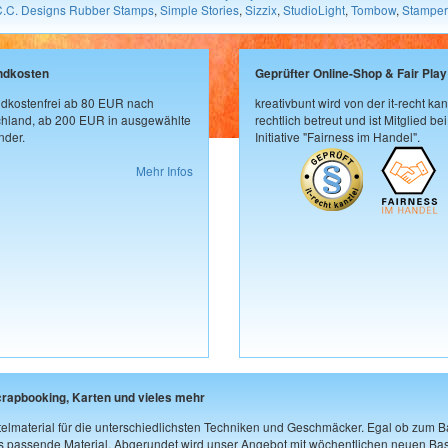
C.C. Designs Rubber Stamps
,
Simple Stories
,
Sizzix
,
StudioLight
,
Tombow
,
Stamper
ndkosten
Geprüfter Online-Shop & Fair Play
dkostenfrei ab 80 EUR nach
kreativbunt wird von der it-recht kan
hland, ab 200 EUR in ausgewählte
rechtlich betreut und ist Mitglied bei
der.
Initiative "Fairness im Handel".
Mehr Infos
crapbooking, Karten und vieles mehr
elmaterial für die unterschiedlichsten Techniken und Geschmäcker. Egal ob zum Ba
as passende Material. Abgerundet wird unser Angebot mit wöchentlichen neuen Bast