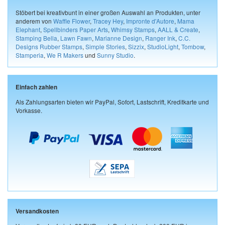
Stöbert bei kreativbunt in einer großen Auswahl an Produkten, unter
anderem von
Waffle Flower
,
Tracey Hey
,
Impronte d'Autore
,
Mama
Elephant
,
Spellbinders Paper Arts
,
Whimsy Stamps
,
AALL & Create
,
Stamping Bella
,
Lawn Fawn
,
Marianne Design
,
Ranger Ink
,
C.C.
Designs Rubber Stamps
,
Simple Stories
,
Sizzix
,
StudioLight
,
Tombow
,
Stamperia
,
We R Makers
und
Sunny Studio
.
Einfach zahlen
Als Zahlungsarten bieten wir PayPal, Sofort, Lastschrift, Kreditkarte und
Vorkasse.
Versandkosten