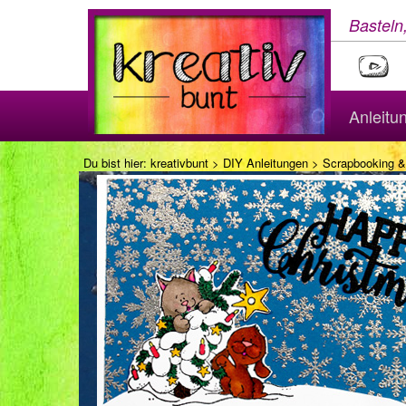
Basteln
Anleitu
Du bist hier:
kreativbunt
>
DIY Anleitungen
>
Scrapbooking &