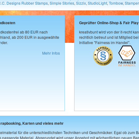
C.C. Designs Rubber Stamps
,
Simple Stories
,
Sizzix
,
StudioLight
,
Tombow
,
Stamper
ndkosten
Geprüfter Online-Shop & Fair Play
dkostenfrei ab 80 EUR nach
kreativbunt wird von der it-recht kan
hland, ab 200 EUR in ausgewählte
rechtlich betreut und ist Mitglied bei
der.
Initiative "Fairness im Handel".
Mehr Infos
crapbooking, Karten und vieles mehr
elmaterial für die unterschiedlichsten Techniken und Geschmäcker. Egal ob zum Ba
as passende Material. Abgerundet wird unser Angebot mit wöchentlichen neuen Bast