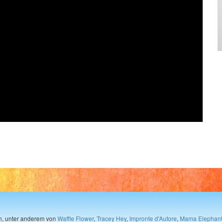
en, unter anderem von
Waffle Flower
,
Tracey Hey
,
Impronte d'Autore
,
Mama Elephan