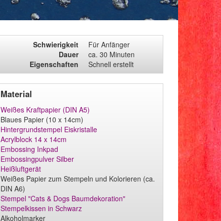
Schwierigkeit
Für Anfänger
Dauer
ca. 30 Minuten
Eigenschaften
Schnell erstellt
Material
Weißes Kraftpapier (DIN A5)
Blaues Papier (10 x 14cm)
Hintergrundstempel Eiskristalle
Acrylblock 14 x 14cm
Embossing Inkpad
Embossingpulver Silber
Heißluftgerät
Weißes Papier zum Stempeln und Kolorieren (ca.
DIN A6)
Stempel "Cats & Dogs Baumdekoration"
Stempelkissen in Schwarz
Alkoholmarker