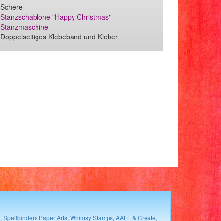
Schere
Stanzschablone "Happy Christmas"
Stanzmaschine
Doppelseitiges Klebeband und Kleber
t
,
Spellbinders Paper Arts
,
Whimsy Stamps
,
AALL & Create
,