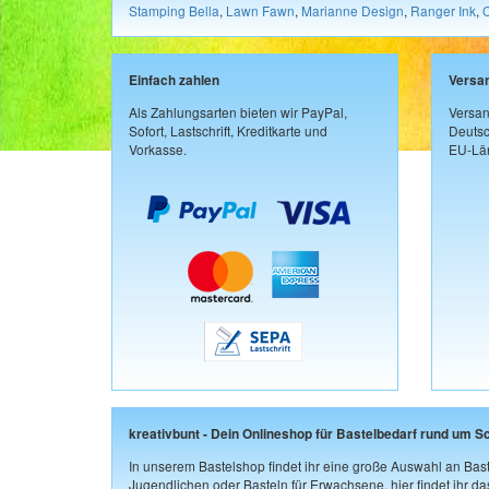
Stamping Bella
,
Lawn Fawn
,
Marianne Design
,
Ranger Ink
,
Einfach zahlen
Versa
Als Zahlungsarten bieten wir PayPal,
Versan
Sofort, Lastschrift, Kreditkarte und
Deutsc
Vorkasse.
EU-Län
kreativbunt - Dein Onlineshop für Bastelbedarf rund um S
In unserem Bastelshop findet ihr eine große Auswahl an Bast
Jugendlichen oder Basteln für Erwachsene, hier findet ihr d