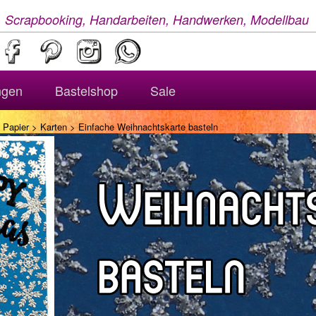
, Scrapbooking, Handarbeiten, Handwerken, Modellbau
ngen
Bastelshop
Sale
 Papier
>
Karten
> Einfache Weihnachtskarte basteln