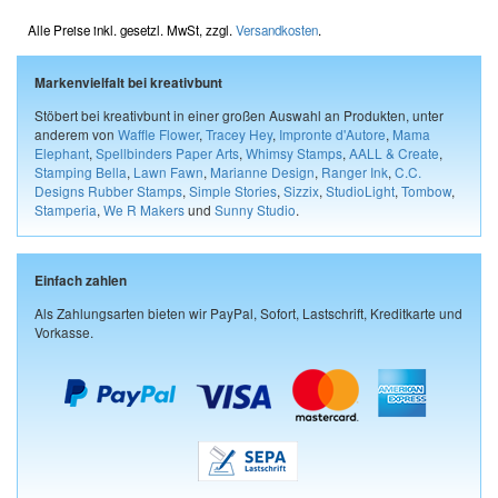
Alle Preise inkl. gesetzl. MwSt, zzgl.
Versandkosten
.
Markenvielfalt bei kreativbunt
Stöbert bei kreativbunt in einer großen Auswahl an Produkten, unter
anderem von
Waffle Flower
,
Tracey Hey
,
Impronte d'Autore
,
Mama
Elephant
,
Spellbinders Paper Arts
,
Whimsy Stamps
,
AALL & Create
,
Stamping Bella
,
Lawn Fawn
,
Marianne Design
,
Ranger Ink
,
C.C.
Designs Rubber Stamps
,
Simple Stories
,
Sizzix
,
StudioLight
,
Tombow
,
Stamperia
,
We R Makers
und
Sunny Studio
.
Einfach zahlen
Als Zahlungsarten bieten wir PayPal, Sofort, Lastschrift, Kreditkarte und
Vorkasse.