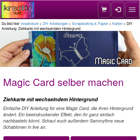
Nav
Du bist hier:
kreativbunt
>
DIY Anleitungen
>
Scrapbooking & Papier
>
Karten
> DIY
Anleitung: Ziehkarte mit wechselndem Hintergrund
Magic Card selber machen
Ziehkarte mit wechselndem Hintergrund
Einfache DIY Anleitung für eine Magic Card, die ihren Hintergrund
ändert. Ein beeindruckender Effekt, den ihr ganz einfach
nachbasteln könnt. Schaut euch außerdem Sammyfims neue
Schablonen in live an.