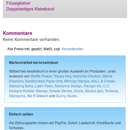
Flüssigkleber
Doppelseitiges Klebeband
Kommentare
Keine Kommentare vorhanden.
Alle Preise inkl. gesetzl. MwSt, zzgl.
Versandkosten
.
Markenvielfalt bei kreativbunt
Stöbert bei kreativbunt in einer großen Auswahl an Produkten, unter
anderem von
Waffle Flower
,
Tracey Hey
,
Impronte d'Autore
,
Mama
Elephant
,
Spellbinders Paper Arts
,
Whimsy Stamps
,
AALL & Create
,
Stamping Bella
,
Lawn Fawn
,
Marianne Design
,
Ranger Ink
,
C.C.
Designs Rubber Stamps
,
Simple Stories
,
Sizzix
,
StudioLight
,
Tombow
,
Stamperia
,
We R Makers
und
Sunny Studio
.
Einfach zahlen
Als Zahlungsarten bieten wir PayPal, Sofort, Lastschrift, Kreditkarte und
Vorkasse.