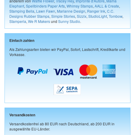
anderem von
Waffle Flower
,
Tracey Hey
,
Impronte d'Autore
,
Mama
Elephant
,
Spellbinders Paper Arts
,
Whimsy Stamps
,
AALL & Create
,
Stamping Bella
,
Lawn Fawn
,
Marianne Design
,
Ranger Ink
,
C.C.
Designs Rubber Stamps
,
Simple Stories
,
Sizzix
,
StudioLight
,
Tombow
,
Stamperia
,
We R Makers
und
Sunny Studio
.
Einfach zahlen
Als Zahlungsarten bieten wir PayPal, Sofort, Lastschrift, Kreditkarte und
Vorkasse.
Versandkosten
Versandkostenfrei ab 80 EUR nach Deutschland, ab 200 EUR in
ausgewählte EU-Länder.