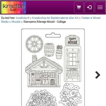
Nav
Du bist hier:
kreativbunt
>
Kreativshop für Bastelmaterial aller Art
>
Farben & Mixed
Media
>
Moulds
> Stamperia Alterego Mould - Cottage
Next