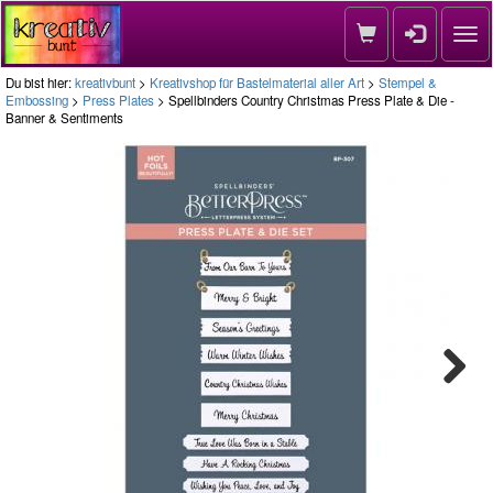
Nav
Du bist hier:
kreativbunt
>
Kreativshop für Bastelmaterial aller Art
>
Stempel &
Embossing
>
Press Plates
> Spellbinders Country Christmas Press Plate & Die -
Banner & Sentiments
Next