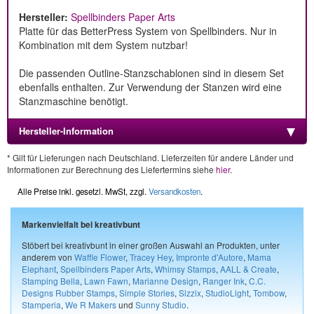
Hersteller:
Spellbinders Paper Arts
Platte für das BetterPress System von Spellbinders. Nur in
Kombination mit dem System nutzbar!
Die passenden Outline-Stanzschablonen sind in diesem Set
ebenfalls enthalten. Zur Verwendung der Stanzen wird eine
Stanzmaschine benötigt.
Hersteller-Information
* Gilt für Lieferungen nach Deutschland. Lieferzeiten für andere Länder und
Informationen zur Berechnung des Liefertermins siehe
hier
.
Alle Preise inkl. gesetzl. MwSt, zzgl.
Versandkosten
.
Markenvielfalt bei kreativbunt
Stöbert bei kreativbunt in einer großen Auswahl an Produkten, unter
anderem von
Waffle Flower
,
Tracey Hey
,
Impronte d'Autore
,
Mama
Elephant
,
Spellbinders Paper Arts
,
Whimsy Stamps
,
AALL & Create
,
Stamping Bella
,
Lawn Fawn
,
Marianne Design
,
Ranger Ink
,
C.C.
Designs Rubber Stamps
,
Simple Stories
,
Sizzix
,
StudioLight
,
Tombow
,
Stamperia
,
We R Makers
und
Sunny Studio
.