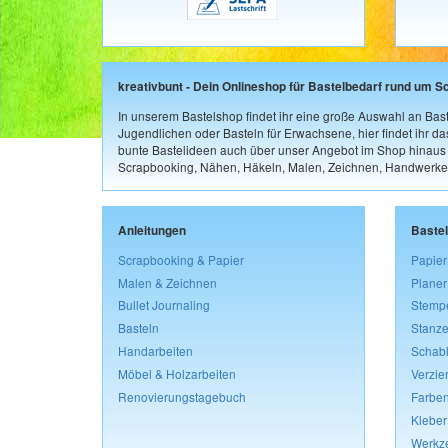
kreativbunt - Dein Onlineshop für Bastelbedarf rund um S
In unserem Bastelshop findet ihr eine große Auswahl an Bast
Jugendlichen oder Basteln für Erwachsene, hier findet ihr d
bunte Bastelideen auch über unser Angebot im Shop hinaus a
Scrapbooking, Nähen, Häkeln, Malen, Zeichnen, Handwerke
Anleitungen
Baste
Scrapbooking & Papier
Papier
Malen & Zeichnen
Planer
Bullet Journaling
Stemp
Basteln
Stanze
Handarbeiten
Schab
Möbel & Holzarbeiten
Verzie
Renovierungstagebuch
Farben
Kleber
Werkz