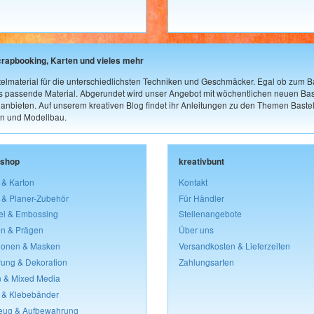
crapbooking, Karten und vieles mehr
elmaterial für die unterschiedlichsten Techniken und Geschmäcker. Egal ob zum Ba
as passende Material. Abgerundet wird unser Angebot mit wöchentlichen neuen Bast
nbieten. Auf unserem kreativen Blog findet ihr Anleitungen zu den Themen Bastel
n und Modellbau.
lshop
kreativbunt
 & Karton
Kontakt
 & Planer-Zubehör
Für Händler
el & Embossing
Stellenangebote
n & Prägen
Über uns
lonen & Masken
Versandkosten & Lieferzeiten
rung & Dekoration
Zahlungsarten
 & Mixed Media
 & Klebebänder
eug & Aufbewahrung