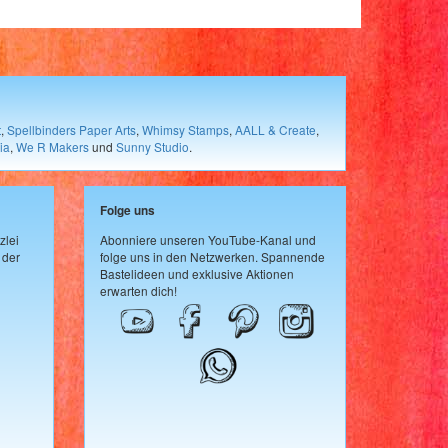
t
,
Spellbinders Paper Arts
,
Whimsy Stamps
,
AALL & Create
,
ia
,
We R Makers
und
Sunny Studio
.
Folge uns
zlei
Abonniere unseren YouTube-Kanal und
 der
folge uns in den Netzwerken. Spannende
Bastelideen und exklusive Aktionen
erwarten dich!