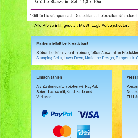
Größte Stanze im Set: 14,8 x 10cm
* Gilt für Lieferungen nach Deutschland. Lieferzeiten für ander
Alle Preise inkl. gesetzl. MwSt, zzgl.
Versandkosten
.
Markenvielfalt bei kreativbunt
Stöbert bei kreativbunt in einer großen Auswahl an Produkt
Stamping Bella
,
Lawn Fawn
,
Marianne Design
,
Ranger Ink
,
Einfach zahlen
Versa
Als Zahlungsarten bieten wir PayPal,
Versan
Sofort, Lastschrift, Kreditkarte und
Deutsc
Vorkasse.
EU-Län