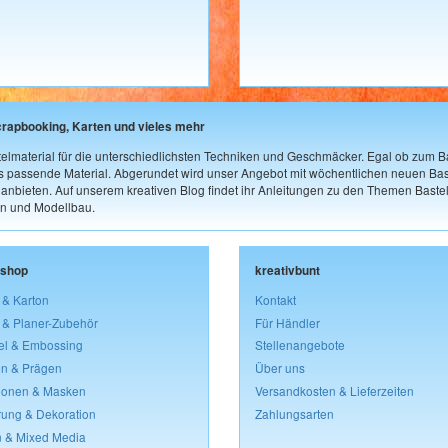
crapbooking, Karten und vieles mehr
elmaterial für die unterschiedlichsten Techniken und Geschmäcker. Egal ob zum Ba
as passende Material. Abgerundet wird unser Angebot mit wöchentlichen neuen Bast
nbieten. Auf unserem kreativen Blog findet ihr Anleitungen zu den Themen Bastel
n und Modellbau.
lshop
kreativbunt
 & Karton
Kontakt
 & Planer-Zubehör
Für Händler
el & Embossing
Stellenangebote
n & Prägen
Über uns
lonen & Masken
Versandkosten & Lieferzeiten
rung & Dekoration
Zahlungsarten
 & Mixed Media