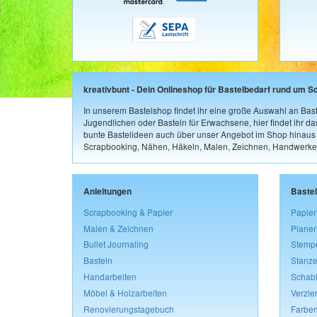
kreativbunt - Dein Onlineshop für Bastelbedarf rund um S
In unserem Bastelshop findet ihr eine große Auswahl an Bast
Jugendlichen oder Basteln für Erwachsene, hier findet ihr d
bunte Bastelideen auch über unser Angebot im Shop hinaus a
Scrapbooking, Nähen, Häkeln, Malen, Zeichnen, Handwerke
Anleitungen
Baste
Scrapbooking & Papier
Papier
Malen & Zeichnen
Planer
Bullet Journaling
Stemp
Basteln
Stanze
Handarbeiten
Schab
Möbel & Holzarbeiten
Verzie
Renovierungstagebuch
Farben