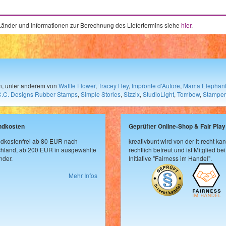
e Länder und Informationen zur Berechnung des Liefertermins siehe
hier
.
en, unter anderem von
Waffle Flower
,
Tracey Hey
,
Impronte d'Autore
,
Mama Elephan
C.C. Designs Rubber Stamps
,
Simple Stories
,
Sizzix
,
StudioLight
,
Tombow
,
Stamper
ndkosten
Geprüfter Online-Shop & Fair Play
dkostenfrei ab 80 EUR nach
kreativbunt wird von der it-recht kan
hland, ab 200 EUR in ausgewählte
rechtlich betreut und ist Mitglied bei
der.
Initiative "Fairness im Handel".
Mehr Infos