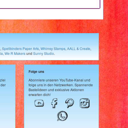
t
,
Spellbinders Paper Arts
,
Whimsy Stamps
,
AALL & Create
,
ia
,
We R Makers
und
Sunny Studio
.
Folge uns
zlei
Abonniere unseren YouTube-Kanal und
 der
folge uns in den Netzwerken. Spannende
Bastelideen und exklusive Aktionen
erwarten dich!