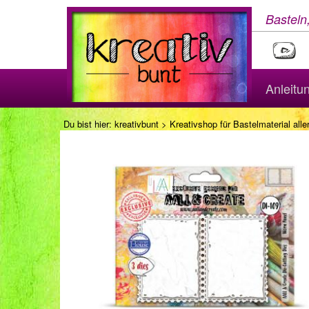
Basteln
Anleitu
Du bist hier:
kreativbunt
>
Kreativshop für Bastelmaterial aller