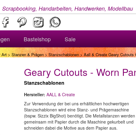
, Scrapbooking, Handarbeiten, Handwerken, Modellbau
ngen
Bastelshop
Sale
 Art
>
Stanzen & Prägen
>
Stanzschablonen
> Aall & Create Geary Cutouts 
Geary Cutouts - Worn Pa
Stanzschablonen
Hersteller:
AALL & Create
Zur Verwendung der bei uns erhältlichen hochwertigen
Stanzschablonen wird eine Stanz- und Prägemaschine
(bspw. Sizzix BigShot) benötigt. Die Metallstanzen werden
gemeinsam mit Papier durch die Maschine gekurbelt und
schneiden dabei die Motive aus dem Papier aus.