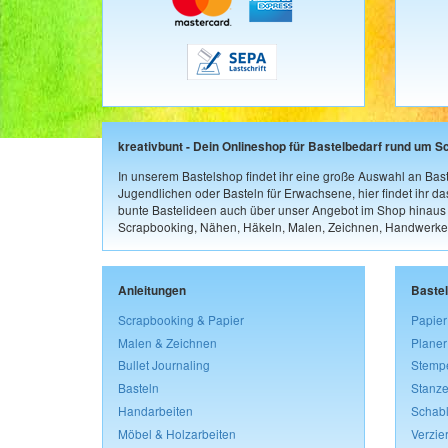
kreativbunt - Dein Onlineshop für Bastelbedarf rund um S
In unserem Bastelshop findet ihr eine große Auswahl an Bast
Jugendlichen oder Basteln für Erwachsene, hier findet ihr d
bunte Bastelideen auch über unser Angebot im Shop hinaus a
Scrapbooking, Nähen, Häkeln, Malen, Zeichnen, Handwerke
Anleitungen
Baste
Scrapbooking & Papier
Papier
Malen & Zeichnen
Planer
Bullet Journaling
Stemp
Basteln
Stanze
Handarbeiten
Schab
Möbel & Holzarbeiten
Verzie