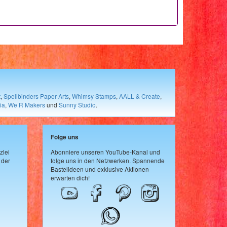
t
,
Spellbinders Paper Arts
,
Whimsy Stamps
,
AALL & Create
,
ia
,
We R Makers
und
Sunny Studio
.
Folge uns
zlei
Abonniere unseren YouTube-Kanal und
 der
folge uns in den Netzwerken. Spannende
Bastelideen und exklusive Aktionen
erwarten dich!