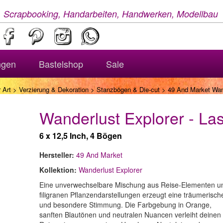
, Scrapbooking, Handarbeiten, Handwerken, Modellbau
ngen
Bastelshop
Sale
 Art
>
Verzierung & Dekoration
>
Stanzbögen & Die-cut
> 49 And Market Wand
Wanderlust Explorer - La
6 x 12,5 Inch, 4 Bögen
Hersteller:
49 And Market
Kollektion:
Wanderlust Explorer
Eine unverwechselbare Mischung aus Reise-Elementen u
filigranen Pflanzendarstellungen erzeugt eine träumerisch
und besondere Stimmung. Die Farbgebung in Orange,
sanften Blautönen und neutralen Nuancen verleiht deinen