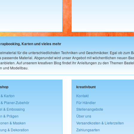
crapbooking, Karten und vieles mehr
elmaterial für die unterschiedlichsten Techniken und Geschmäcker. Egal ob zum Ba
as passende Material. Abgerundet wird unser Angebot mit wöchentlichen neuen Bast
nbieten. Auf unserem kreativen Blog findet ihr Anleitungen zu den Themen Bastel
n und Modellbau.
lshop
kreativbunt
 & Karton
Kontakt
 & Planer-Zubehör
Für Händler
el & Embossing
Stellenangebote
n & Prägen
Über uns
lonen & Masken
Versandkosten & Lieferzeiten
rung & Dekoration
Zahlungsarten