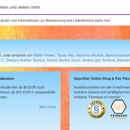
ekten und vielem mehr.
e Länder und Informationen zur Berechnung des Liefertermins siehe
hier
.
en, unter anderem von
Waffle Flower
,
Tracey Hey
,
Impronte d'Autore
,
Mama Elephan
C.C. Designs Rubber Stamps
,
Simple Stories
,
Sizzix
,
StudioLight
,
Tombow
,
Stamper
ndkosten
Geprüfter Online-Shop & Fair Play
dkostenfrei ab 80 EUR nach
kreativbunt wird von der it-recht kan
hland, ab 200 EUR in ausgewählte
rechtlich betreut und ist Mitglied bei
der.
Initiative "Fairness im Handel".
Mehr Infos