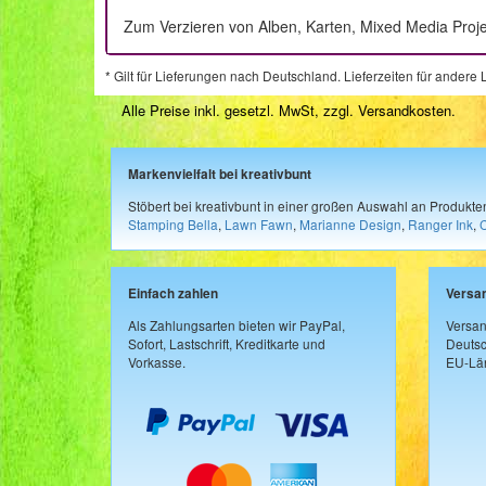
Zum Verzieren von Alben, Karten, Mixed Media Proj
* Gilt für Lieferungen nach Deutschland. Lieferzeiten für ander
Alle Preise inkl. gesetzl. MwSt, zzgl.
Versandkosten
.
Markenvielfalt bei kreativbunt
Stöbert bei kreativbunt in einer großen Auswahl an Produkt
Stamping Bella
,
Lawn Fawn
,
Marianne Design
,
Ranger Ink
,
Einfach zahlen
Versa
Als Zahlungsarten bieten wir PayPal,
Versan
Sofort, Lastschrift, Kreditkarte und
Deutsc
Vorkasse.
EU-Län