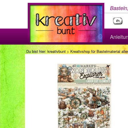
Basteln
Anleitu
Du bist hier:
kreativbunt
>
Kreativshop für Bastelmaterial aller